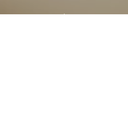
"
À PROPOS DE NOUS
Créé en 2001, le Loup Gourmand est un
restaurant chaleureux et contemporain
situé au cœur de la
ville de Stavelot
, à